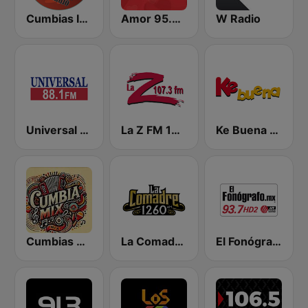
Cumbias Inmortales Radio
Amor 95.3 FM
W Radio
Universal 88.1 FM
La Z FM 107.3
Ke Buena 92.9 FM
Cumbias Mix
La Comadre 1260 AM
El Fonógrafo HD2