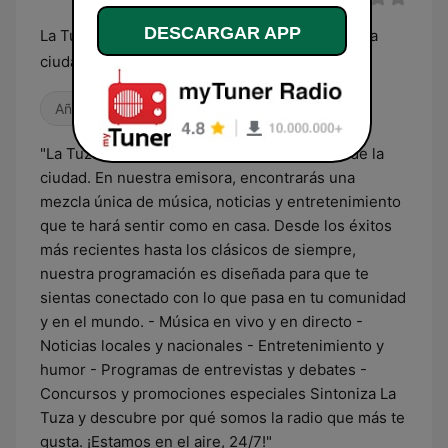
DESCARGAR APP
La Tuza es la radio que late con el corazón de la
ciudad
Años 80
Años 90
Años 2000
"La Tuza es la radio que late con el corazón de la
ciudad. En nuestra emisora, encontrarás una
mezcla única de música, noticias y entretenimiento
que te hará sentir como en casa. Desde los éxitos
más recientes hasta los clásicos de siempre,
nuestra programación es diseñada para que te
sientas conectado con lo que pasa en tu comunidad
y en el mundo. - Música en vivo y en directo -
Noticias locales y nacionales - Entretenimiento y
humor - Programas de entrevistas y debates -
Concursos y promociones especiales Sintoniza La
Tuza y descubre por qué somos la radio que más te
gusta. ¡Estamos en el aire, 24/7!"