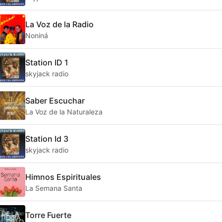
La Voz de la Radio
Noniná
Station ID 1
skyjack radio
Saber Escuchar
La Voz de la Naturaleza
Station Id 3
skyjack radio
Himnos Espirituales
La Semana Santa
Torre Fuerte