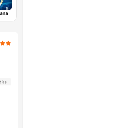
iana
días