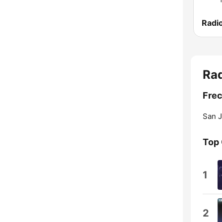
Rad
Frec
San J
Top
1
2