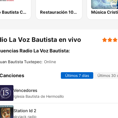
Radio Bautista Calvario
Restauración 100.5 FM
Música Crist
io La Voz Bautista en vivo
uencias Radio La Voz Bautista:
uan Bautista Tuxtepec:
Online
 Canciones
Últimos 7 días
Últimos 30 
Vencedores
Iglesia Bautista de Hermosillo
Station Id 2
skyjack radio