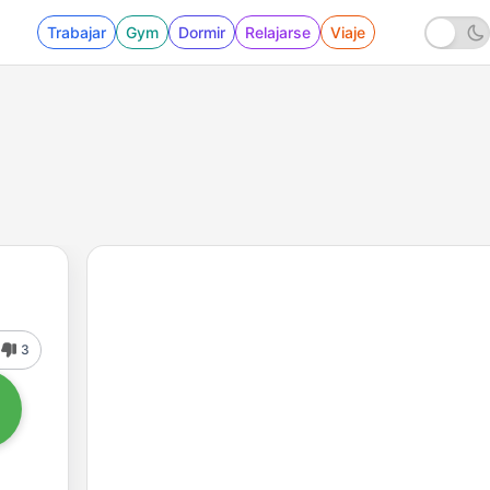
Trabajar
Gym
Dormir
Relajarse
Viaje
3