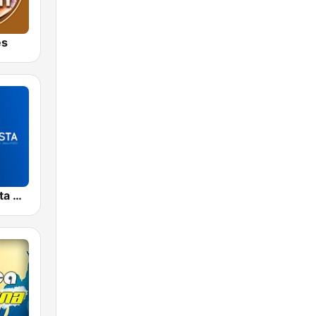
es
YSMB Bautista 89.7 FM