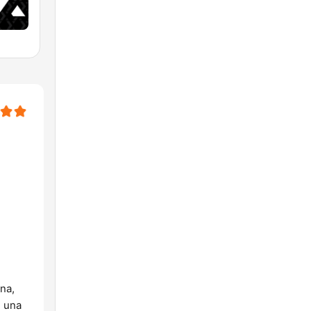
n
na,
n una