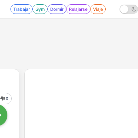
Trabajar
Gym
Dormir
Relajarse
Viaje
0