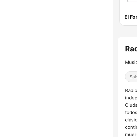
El F
Rad
Music
Sal
Radio
indep
Ciuda
todos
clási
conti
muerd