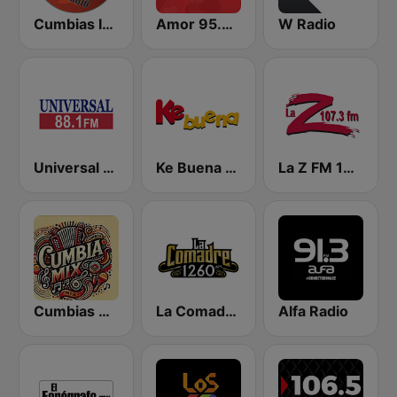
Cumbias Inmortales Radio
Amor 95.3 FM
W Radio
Universal 88.1 FM
Ke Buena 92.9 FM
La Z FM 107.3
Cumbias Mix
La Comadre 1260 AM
Alfa Radio