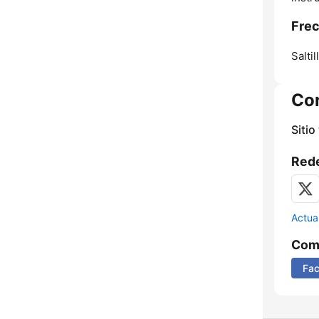
Fre
Saltil
Co
Sitio
Rede
Actua
Comp
Fa