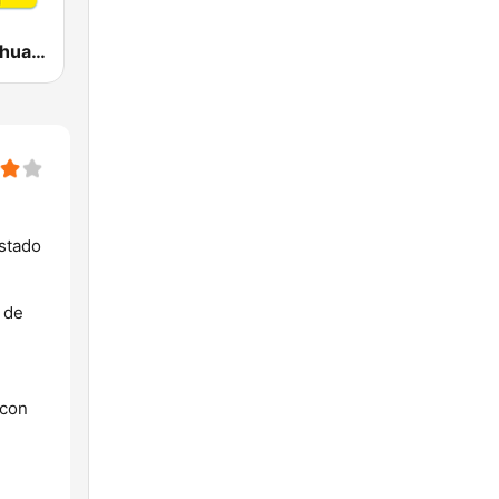
D95 FM | Chihuahua
Estado
 de
 con