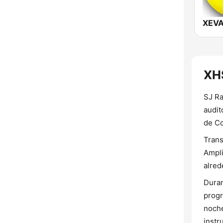
XEVA
XH
SJ Ra
audit
de Co
Trans
Ampli
alred
Duran
progr
noche
instr