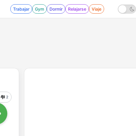
Trabajar
Gym
Dormir
Relajarse
Viaje
2