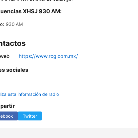
cuencias XHSJ 930 AM:
lo:
930 AM
ntactos
 web
https://www.rcg.com.mx/
s sociales
liza esta información de radio
artir
cebook
Twitter