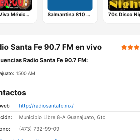
Qué Viva México Radio
Salmantina 810 AM
io Santa Fe 90.7 FM en vivo
uencias Radio Santa Fe 90.7 FM:
juato:
1500 AM
ntactos
 web
http://radiosantafe.mx/
ción:
Municipio Libre 8-A Guanajuato, Gto
fono:
(473) 732-99-09