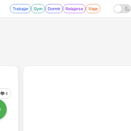
Trabajar
Gym
Dormir
Relajarse
Viaje
6