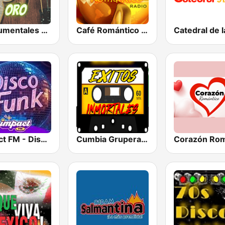
Instrumentales de Oro Radio
Café Romántico Radio
Impact FM - Disco Funk
Cumbia Gruperas exitos inmortales Radio