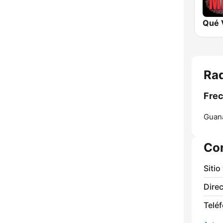
Rad
Frec
Guana
Co
Sitio
Direc
Telé