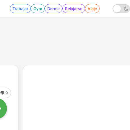
Trabajar
Gym
Dormir
Relajarse
Viaje
0