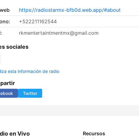
 web
https://radiostarmx-bfb0d.web.app/#about
fono:
+522211162544
:
rkmentertaintmentmx@gmail.com
s sociales
liza esta información de radio
artir
cebook
Twitter
dio en Vivo
Recursos