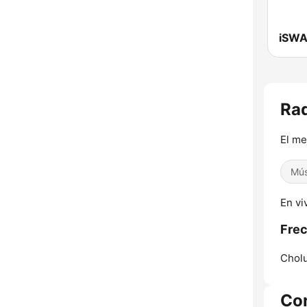
iSWA
Rad
El me
Mús
En vi
Frec
Cholu
Co