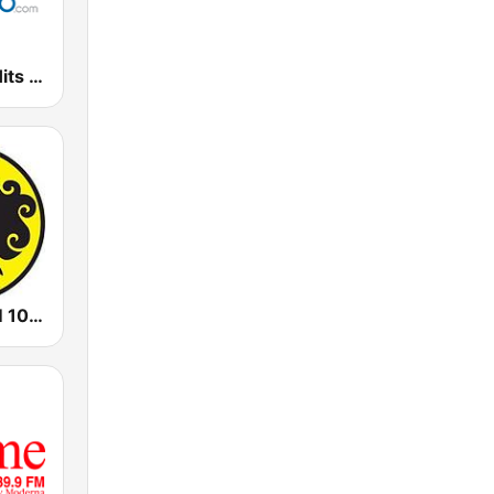
Adult Hits - Hits Radio
Prambors FM 102.2 Jakarta