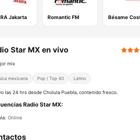
RA Jakarta
Romantic FM
io Star MX en vivo
jor mix
ica mexicana
Pop / Top 40
Latino
vo las 24 hrs desde Cholula Puebla, contenido fresco.
uencias Radio Star MX:
la:
Online
ntactos