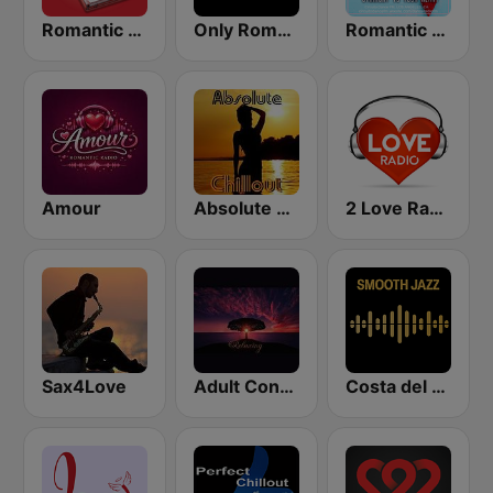
Romantic Vibes
Only Romantic
Romantic FM
Amour
Absolute Chillout
2 Love Radio
Sax4Love
Adult Contemporary Music Relaxing
Costa del Mar Smooth Sax