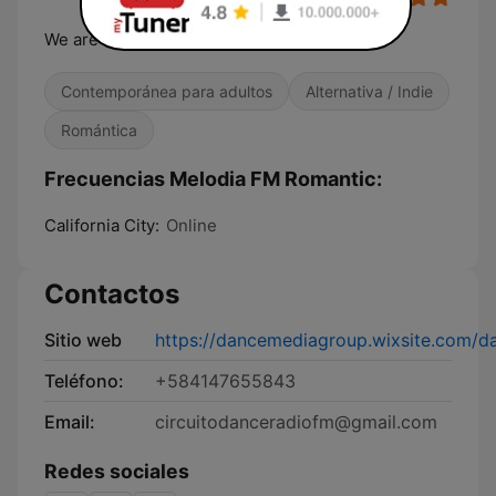
We are Romantics
Contemporánea para adultos
Alternativa / Indie
Romántica
Frecuencias Melodia FM Romantic:
California City:
Online
Contactos
Sitio web
https://dancemediagroup.wixsite.com/
Teléfono:
+584147655843
Email:
circuitodanceradiofm@gmail.com
Redes sociales