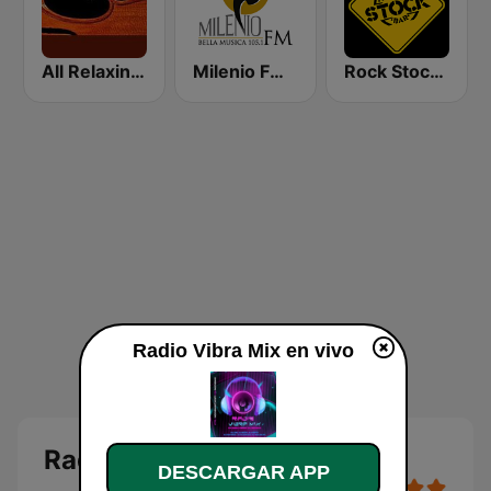
All Relaxing Classics
Milenio FM Bella Musica
Rock Stock Bar
Radio Vibra Mix en vivo
Radio Vibra Mix en vivo
DESCARGAR APP