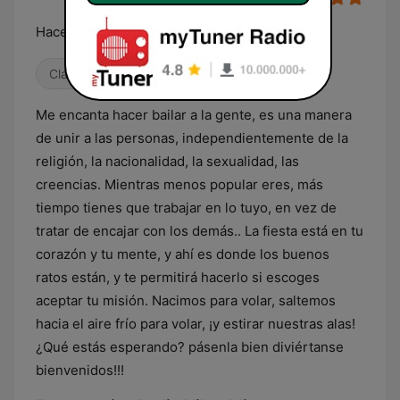
Hace vibrar tus sentidos
Clásica
Locales
Chillout
Me encanta hacer bailar a la gente, es una manera
de unir a las personas, independientemente de la
religión, la nacionalidad, la sexualidad, las
creencias. Mientras menos popular eres, más
tiempo tienes que trabajar en lo tuyo, en vez de
tratar de encajar con los demás.. La fiesta está en tu
corazón y tu mente, y ahí es donde los buenos
ratos están, y te permitirá hacerlo si escoges
aceptar tu misión. Nacimos para volar, saltemos
hacia el aire frío para volar, ¡y estirar nuestras alas!
¿Qué estás esperando? pásenla bien diviértanse
bienvenidos!!!