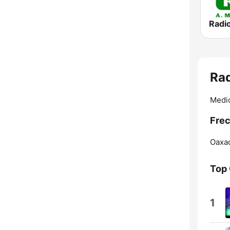
Radi
Ra
Medio
Frec
Oaxa
Top
1