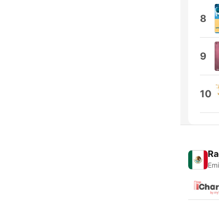
8
9
10
Ra
Emi