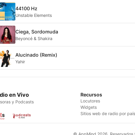
44100 Hz
Unstable Elements
Ciega, Sordomuda
Beyoncé & Shakira
Alucinado (Remix)
Yahir
dio en Vivo
Recursos
Locutores
soras y Podcasts
Widgets
Sitios web de radio por paí
© AppMind 2026. Reservados t