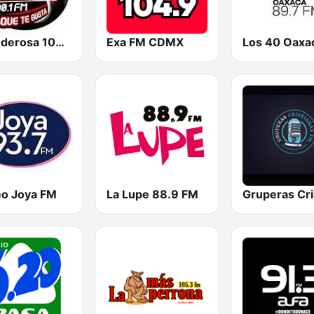
La Poderosa 100.1 FM
Exa FM CDMX
Los 40 Oaxa
eo Joya FM
La Lupe 88.9 FM