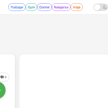
Trabajar
Gym
Dormir
Relajarse
Viaje
0