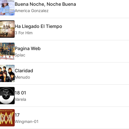
Buena Noche, Noche Buena
America Gonzalez
Ha Llegado El Tiempo
3 For Him
Pagina Web
Splac
Claridad
Menudo
18 01
Varela
17
Wingman-01