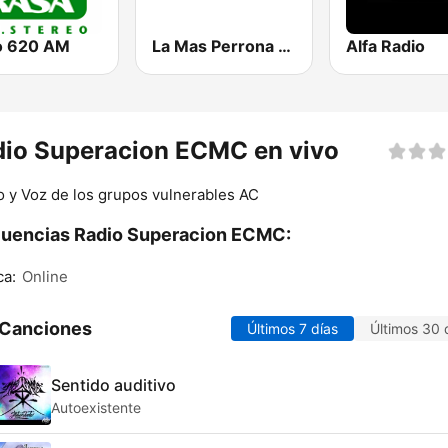
o 620 AM
La Mas Perrona 105.3 FM
Alfa Radio
dio Superacion ECMC en vivo
 y Voz de los grupos vulnerables AC
uencias Radio Superacion ECMC:
ca:
Online
 Canciones
Últimos 7 días
Últimos 30 
Sentido auditivo
Autoexistente