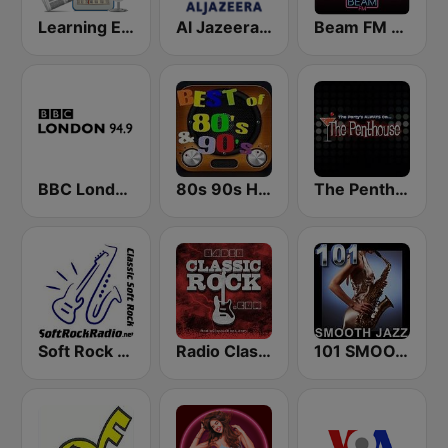
Learning English
Al Jazeera Arabic (قناة الجزيرة)
Beam FM - Adult Hits
BBC London
80s 90s Hits Radio
The Penthouse
Soft Rock Radio
Radio Classic Rock
101 SMOOTH JAZZ