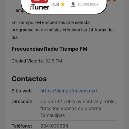
Tiempo FM Transmitiendo bendición a tu vida
En Tiempo FM encuentras una selecta
programación de música cristiana las 24 horas del
día
Frecuencias Radio Tiempo FM:
Ciudad Victoria:
92.5 FM
Contactos
Sitio web
https://tiempofm.com.mx/
Dirección:
Ceiba 132 entre av central y roble,
fracc los ebanos cd victoria
Tamaulipas
Teléfono:
8341030684