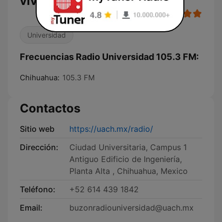
vivo
Universidad
Frecuencias Radio Universidad 105.3 FM:
Chihuahua:
105.3 FM
Contactos
Sitio web
https://uach.mx/radio/
Dirección:
Ciudad Universitaria, Campus 1
Antiguo Edificio de Ingeniería,
Planta Alta , Chihuahua, Mexico
Teléfono:
+52 614 439 1842
Email:
buzonradiouniversidad@uach.mx