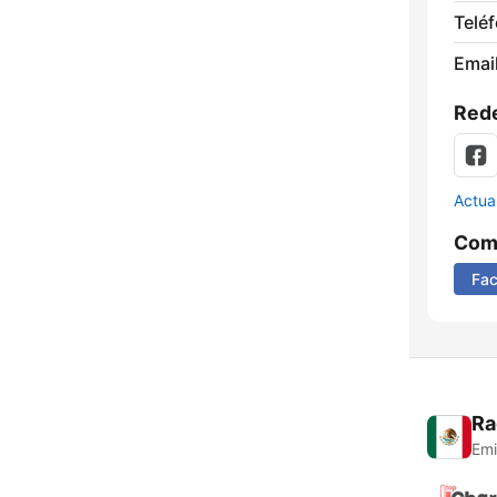
Telé
Email
Rede
Actua
Comp
Fa
Ra
Emi