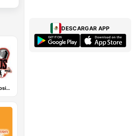
DESCARGAR APP
RanchoS PotosinoS Radio