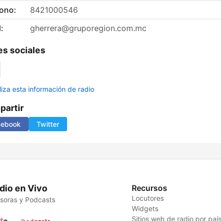
fono:
8421000546
:
gherrera@gruporegion.com.mc
s sociales
liza esta información de radio
artir
cebook
Twitter
dio en Vivo
Recursos
Locutores
soras y Podcasts
Widgets
Sitios web de radio por paí