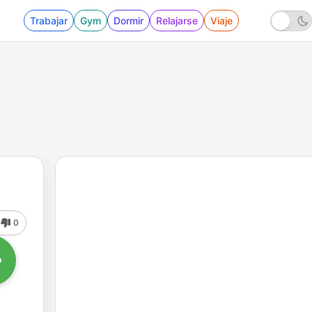
Trabajar
Gym
Dormir
Relajarse
Viaje
0