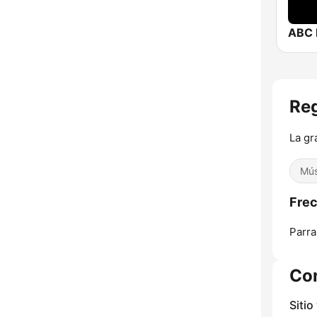
ABC 
Reg
La gr
Mús
Frec
Parra
Co
Sitio