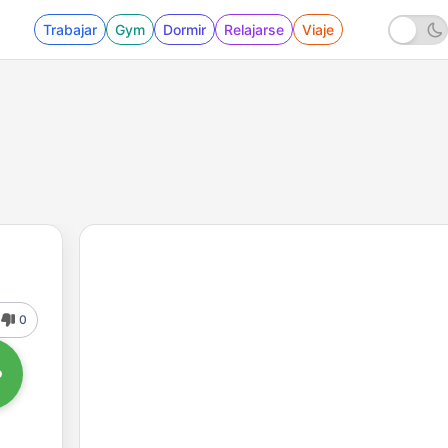
Trabajar
Gym
Dormir
Relajarse
Viaje
0