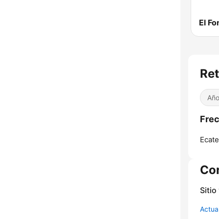
El F
Ret
Año
Frec
Ecate
Co
Sitio
Actua