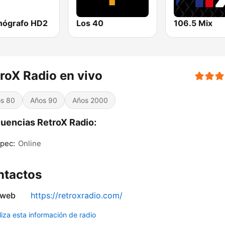
onógrafo HD2
Los 40
106.5 Mix
roX Radio en vivo
s 80
Años 90
Años 2000
uencias RetroX Radio:
pec:
Online
ntactos
 web
https://retroxradio.com/
liza esta información de radio