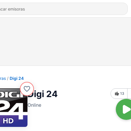
ras
Digi 24
Digi 24
13
Online