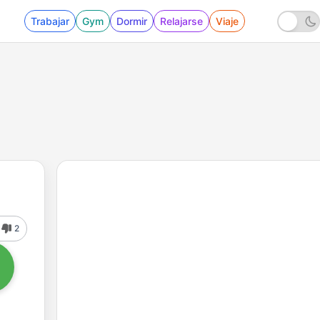
Trabajar
Gym
Dormir
Relajarse
Viaje
2