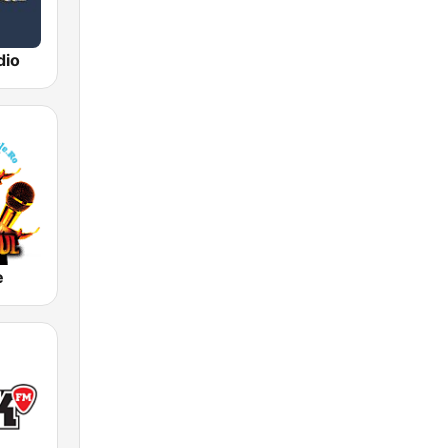
dio
e