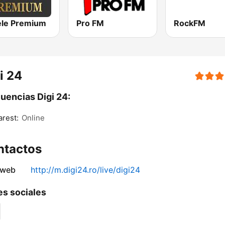
le Premium
Pro FM
RockFM
i 24
uencias Digi 24:
rest:
Online
ntactos
 web
http://m.digi24.ro/live/digi24
s sociales