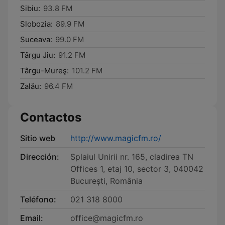
Sibiu:
93.8 FM
Slobozia:
89.9 FM
Suceava:
99.0 FM
Târgu Jiu:
91.2 FM
Târgu-Mureş:
101.2 FM
Zalău:
96.4 FM
Contactos
Sitio web
http://www.magicfm.ro/
Dirección:
Splaiul Unirii nr. 165, cladirea TN
Offices 1, etaj 10, sector 3, 040042
București, România
Teléfono:
021 318 8000
Email:
office@magicfm.ro