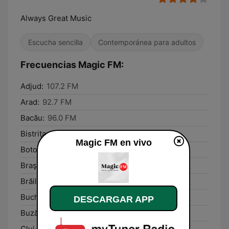
Always Great Music
Escucha sencilla
Contemporánea para adultos
Frecuencias Magic FM:
Adjud:
107.2 FM
Arad:
92.7 FM
Bacău:
96.0 FM
Bistriţa:
99.3 FM
Magic FM en vivo
Botoşani:
98.1 FM
Braşov:
91.2 FM
Brăila:
89.2 FM
Bucharest:
90.8 FM
DESCARGAR APP
Buzău:
105.6 FM
Cluj-Napoca:
89.4 FM