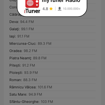
Constanţa:
89.4 FM
Călăraşi:
101.8 FM
Deva:
94.4 FM
Galaţi:
99.1 FM
Iaşi:
91.1 FM
Miercurea-Ciuc:
89.3 FM
Oradea:
98.2 FM
Piatra Neamţ:
89.8 FM
Piteşti:
91.2 FM
Ploieşti:
93.9 FM
Roman:
88.3 FM
Râmnicu Vâlcea:
101.6 FM
Satu Mare:
94.9 FM
Sfântu-Gheorghe:
103 FM