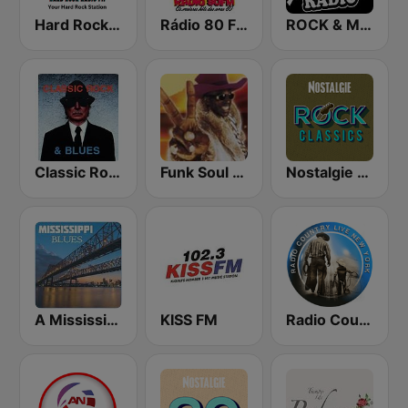
Hard Rock Radio FM
Rádio 80 FM - Anos 80
ROCK & METAL
Classic Rock & Blues
Funk Soul Brother
Nostalgie Rock Classics
A Mississippi Blues
KISS FM
Radio Country Live