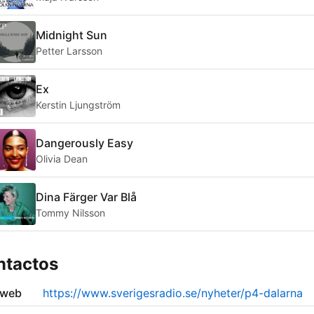
Midnight Sun
Petter Larsson
Ex
Kerstin Ljungström
Dangerously Easy
Olivia Dean
Dina Färger Var Blå
Tommy Nilsson
ntactos
 web
https://www.sverigesradio.se/nyheter/p4-dalarna