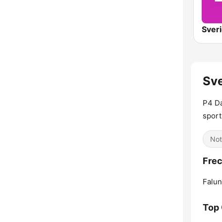
Sve
P4 Da
sport
Not
Frec
Falun
Top