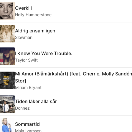
Overkill
Holly Humberstone
Aldrig ensam igen
Slowman
I Knew You Were Trouble.
Taylor Swift
Mi Amor (Blåmärkshårt) [feat. Cherrie, Molly Sandén
Stor]
Miriam Bryant
Tiden läker alla sår
Donnez
Sommartid
Maja Ivarsson