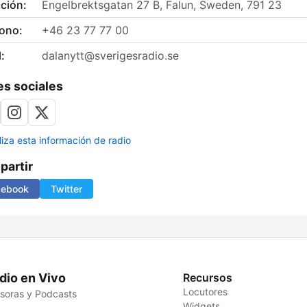
ción:
Engelbrektsgatan 27 B, Falun, Sweden, 791 23
fono:
+46 23 77 77 00
:
dalanytt@sverigesradio.se
s sociales
liza esta información de radio
artir
cebook
Twitter
dio en Vivo
Recursos
Locutores
soras y Podcasts
Widgets