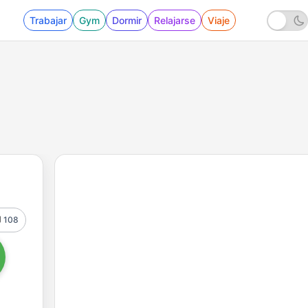
Trabajar
Gym
Dormir
Relajarse
Viaje
108