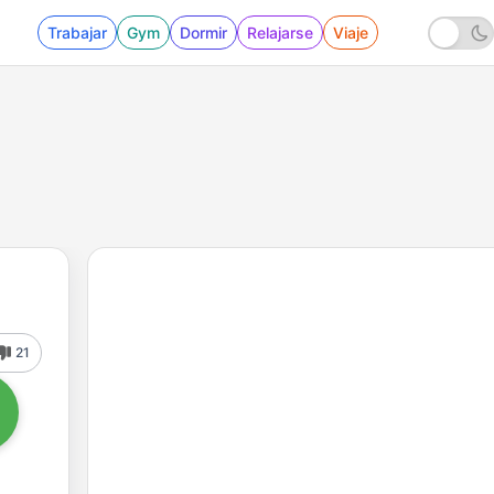
Trabajar
Gym
Dormir
Relajarse
Viaje
21