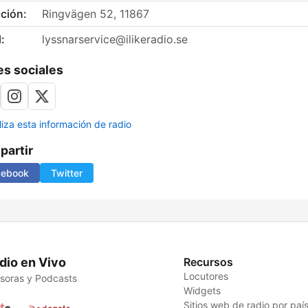
ción:
Ringvägen 52, 11867
:
lyssnarservice@ilikeradio.se
s sociales
liza esta información de radio
artir
cebook
Twitter
dio en Vivo
Recursos
Locutores
soras y Podcasts
Widgets
Sitios web de radio por paí