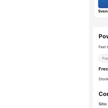
Sven
Pow
Feel 
Pop
Frec
Stoc
Co
Sitio