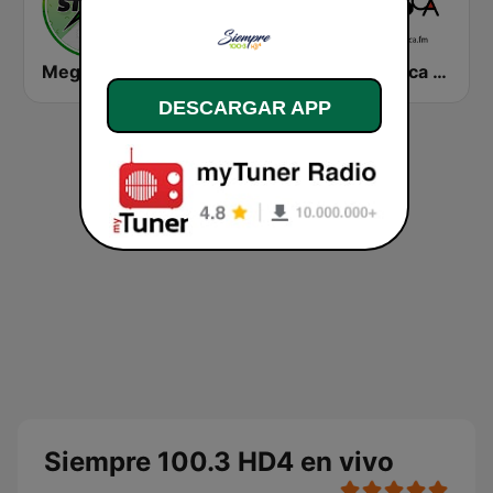
MegaStar
Loca FM Remember
La Fresca FM
DESCARGAR APP
Siempre 100.3 HD4 en vivo