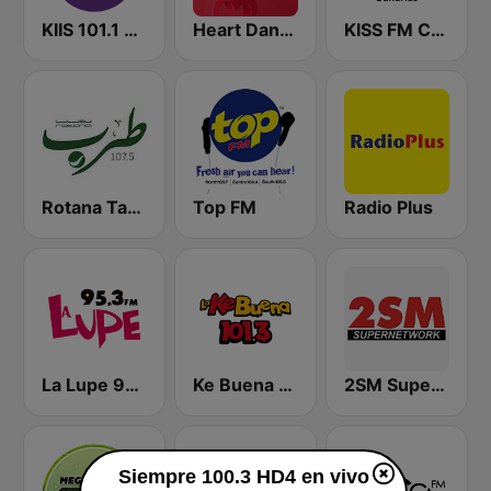
KIIS 101.1 Melbourne
Heart Dance
KISS FM Canarias
Rotana Tarab Jordan ( راديو روتانا طرب الاردن)
Top FM
Radio Plus
La Lupe 95.3 FM
Ke Buena 101.3 FM
2SM Super Radio
Siempre 100.3 HD4 en vivo