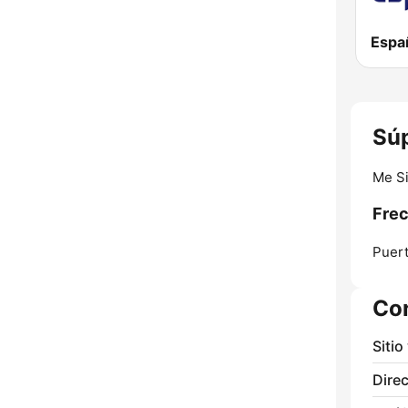
Súp
Me S
Frec
Puer
Co
Sitio
Direc