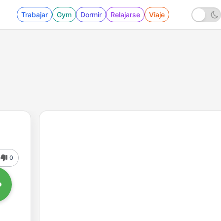
Trabajar
Gym
Dormir
Relajarse
Viaje
0