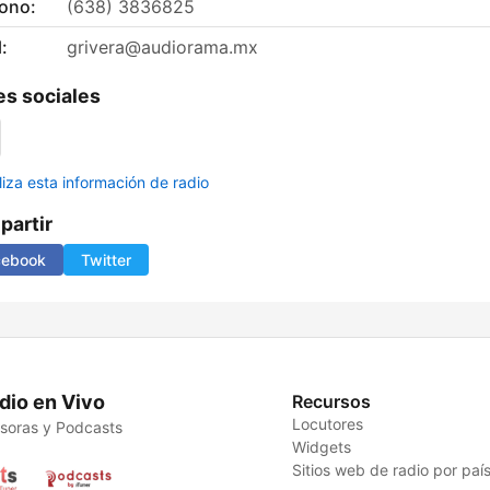
fono:
(638) 3836825
:
grivera@audiorama.mx
s sociales
liza esta información de radio
artir
cebook
Twitter
dio en Vivo
Recursos
Locutores
soras y Podcasts
Widgets
Sitios web de radio por paí