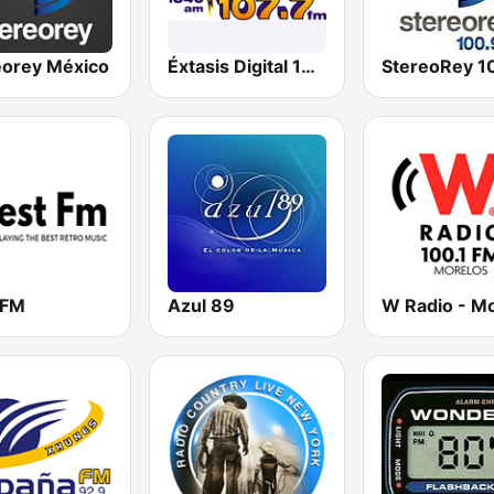
eorey México
Éxtasis Digital 107.7 FM
 FM
Azul 89