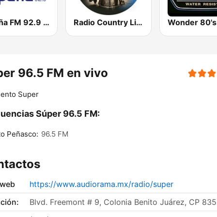
España FM 92.9 FM
Radio Country Live
Wonder 80's
er 96.5 FM en vivo
iento Super
uencias Súper 96.5 FM:
to Peñasco:
96.5 FM
ntactos
 web
https://www.audiorama.mx/radio/super
ción:
Blvd. Freemont # 9, Colonia Benito Juárez, CP 83