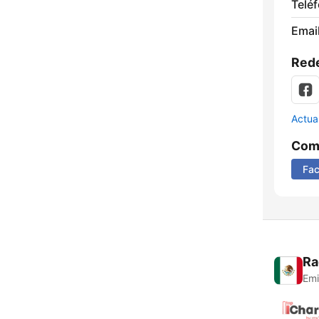
Telé
Email
Rede
Actua
Comp
Fa
Ra
Emi