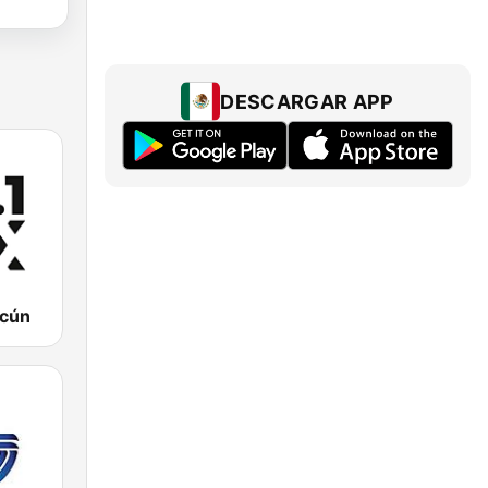
DESCARGAR APP
ncún