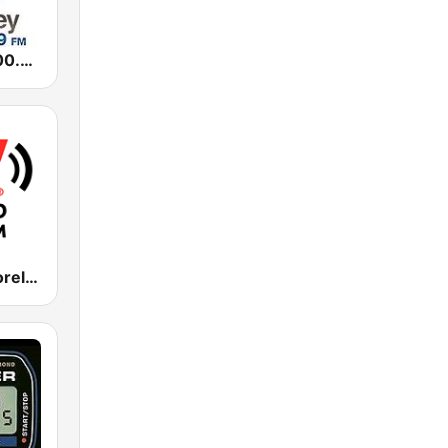
StereoRey 100.9 FM
W Radio - Morelos