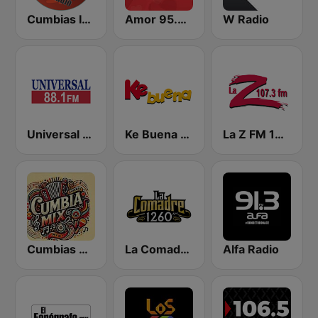
Cumbias Inmortales Radio
Amor 95.3 FM
W Radio
Universal 88.1 FM
Ke Buena 92.9 FM
La Z FM 107.3
Cumbias Mix
La Comadre 1260 AM
Alfa Radio