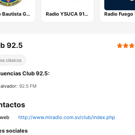
Radio Bautista Global 89.7 FM
Radio YSUCA 91.7 FM
b 92.5
tos clásicos
uencias Club 92.5:
alvador:
92.5 FM
ntactos
 web
http://www.miradio.com.sv/club/index.php
s sociales