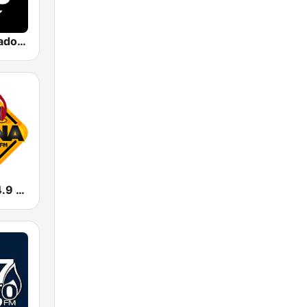
Radio El Salvador | 96.9 FM
La Urbana 94.9 FM