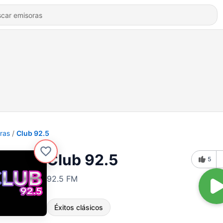
ras
Club 92.5
Club 92.5
5
92.5 FM
Éxitos clásicos