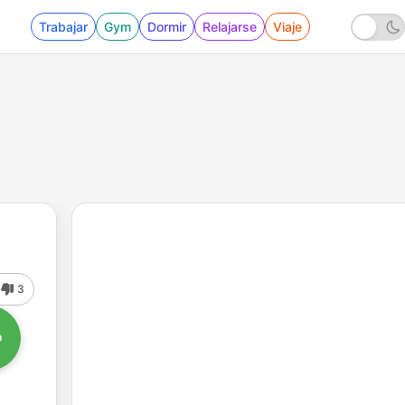
Trabajar
Gym
Dormir
Relajarse
Viaje
3