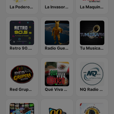
La Poderosa 93.1 FM
La Invasora 88.9 FM
La Maquina Que Bonita Radio
Retro 90.5 FM HD
Radio Guerrero Chilpancingo
Tu Musica FM Con Banda
Red Grupera
Qué Viva México Radio
NQ Radio 90.1 FM