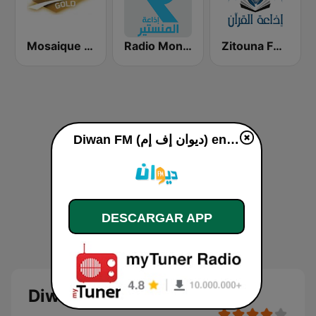
Zitouna FM (إذاعة الزيتونة للقرآن الكريم)
Radio Monastir (إذاعة المنستير)
Mosaique FM Gold - (موزاييك إف إم)
Diwan FM (ديوان إف إم) en vivo
DESCARGAR APP
Diwan FM (ديوان إف إم)