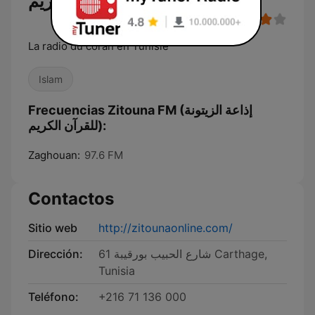
الكريم)
La radio du coran en Tunisie
Islam
Frecuencias Zitouna FM (إذاعة الزيتونة
للقرآن الكريم):
Zaghouan:
97.6 FM
Contactos
Sitio web
http://zitounaonline.com/
Dirección:
61 شارع الحبيب بورقيبة Carthage,
Tunisia
Teléfono:
+216 71 136 000