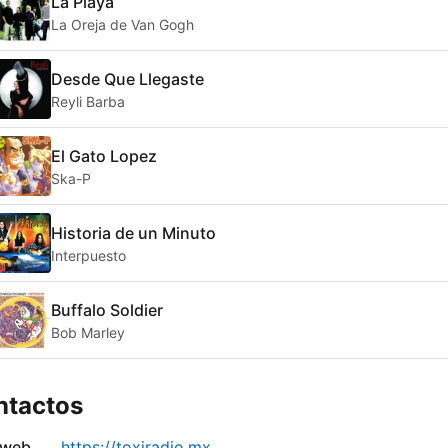
La Playa
La Oreja de Van Gogh
Desde Que Llegaste
Reyli Barba
El Gato Lopez
Ska-P
Historia de un Minuto
Interpuesto
Buffalo Soldier
Bob Marley
ntactos
 web
https://toxiradio.mx