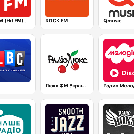
Хіт FM (Hit FM) - Best
ROCK FM
Qmusic
Люкс ФМ Україна - Lux FM Ukraine