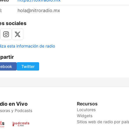
:
hola@nitroradio.mx
s sociales
liza esta información de radio
artir
cebook
Twitter
dio en Vivo
Recursos
Locutores
soras y Podcasts
Widgets
Sitios web de radio por paí