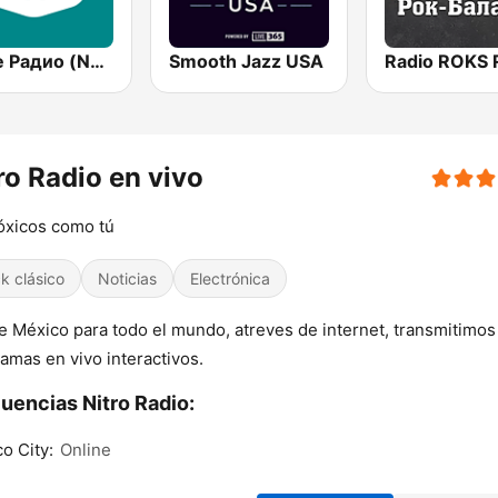
Наше Радио (Nashe Radio) 107.9
Smooth Jazz USA
ro Radio en vivo
óxicos como tú
k clásico
Noticias
Electrónica
 México para todo el mundo, atreves de internet, transmitimos
amas en vivo interactivos.
uencias Nitro Radio:
o City:
Online