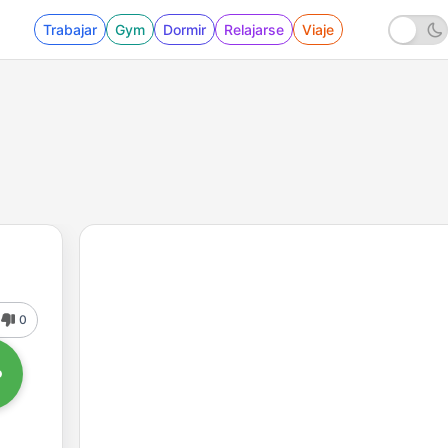
Trabajar
Gym
Dormir
Relajarse
Viaje
0