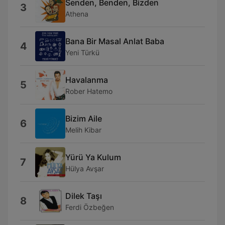
Senden, Benden, Bizden
3
Athena
Bana Bir Masal Anlat Baba
4
Yeni Türkü
Havalanma
5
Rober Hatemo
Bizim Aile
6
Melih Kibar
Yürü Ya Kulum
7
Hülya Avşar
Dilek Taşı
8
Ferdi Özbeğen