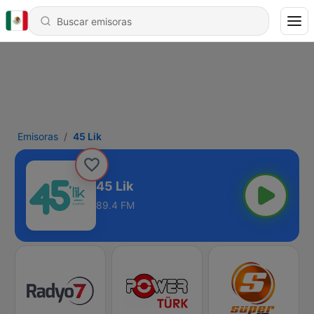
Emisoras
45 Lik
45 Lik
89.4 FM