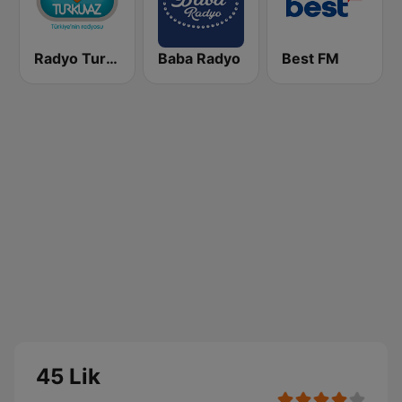
Radyo Turkuvaz
Baba Radyo
Best FM
45 Lik