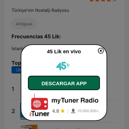
Türkiye'nin Nostalji Radyosu
Antiguas
Frecuencias 45 Lik:
İstanbul:
89.4 FM
45 Lik en vivo
Top Canciones
Últimos 7 días
Últimos 30 días
DESCARGAR APP
Aşk Eski Bir Yalan
1
Hurşid Yenigün
Anlıyorsun Değil Mi
2
Barış Manço