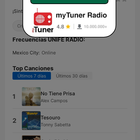
¡Sintoniza tu corazón con nuestra frecuencia!
Cristiana
Frecuencias UNIFE RADIO:
Mexico City:
Online
Top Canciones
Últimos 7 días
Últimos 30 días
No Tiene Prisa
1
Alex Campos
Tesouro
2
Tonny Sabetta