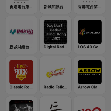
香港電台第五台 - RTHK Radio 5
新城知訊台 MetroInfo FM99.7
香港電台第二台 RTHK Radio 2
新城財經台 Metro Finance FM104
Digital Radio Hong Kong
LOS 40 Catalunya
Classic Rock Universal
Radio Felicidad 1180 AM
Arrow Classic Rock