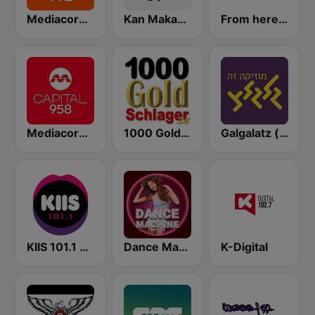
Mediacorp LOVE 972
Kan Makan (مكان)
From here - Arabic radio
Mediacorp CAPITAL 958
1000 Goldschlager
Galgalatz (גלגלצ רדיו)
KIIS 101.1 Melbourne
Dance Machine
K-Digital