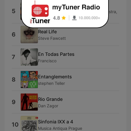
the Song of Ram Dass
5
City of Birmingham Symphony Orchestra,
Cecile Ousset & Sir Simon Rattle
Real Life
6
Steve Fawcett
En Todas Partes
7
Francisco
Entanglements
8
stephen Teller
Rio Grande
9
Dan Zagor
Sinfonia IXX a 4
10
Musica Antiqua Prague