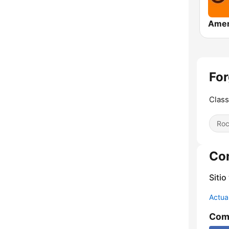
For
Class
Ro
Co
Sitio
Actua
Comp