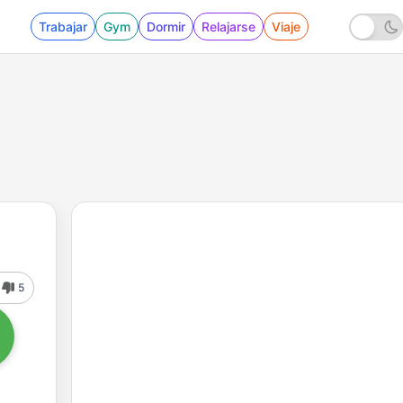
Trabajar
Gym
Dormir
Relajarse
Viaje
5