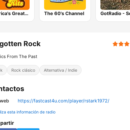
America's Greatest 70s Hits
The 60's Channel
gotten Rock
ics From The Past
ck
Rock clásico
Alternativa / Indie
ntactos
 web
https://fastcast4u.com/player/rstark1972/
liza esta información de radio
artir