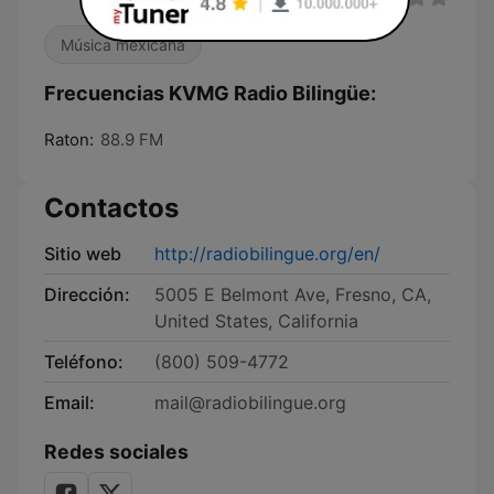
Música mexicana
Frecuencias KVMG Radio Bilingüe:
Raton:
88.9 FM
Contactos
Sitio web
http://radiobilingue.org/en/
Dirección:
5005 E Belmont Ave, Fresno, CA,
United States, California
Teléfono:
(800) 509-4772
Email:
mail@radiobilingue.org
Redes sociales