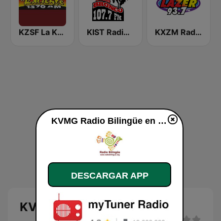
KZSF La Kaliente 1370 AM
KIST Radio Bronco 107.7 FM
KXZM Radio Lazer 93.7 FM
KVMG Radio Bilingüe en vivo
DESCARGAR APP
KVMG Radio Bilingüe