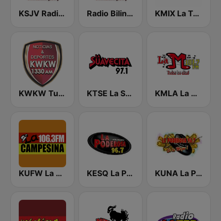
KSJV Radio Bilingüe 91.5 FM
Radio Bilingüe KTQX
KMIX La Tricolor 100.9 FM
KWKW Tu Liga Radio 1330 AM
KTSE La Suavecita 97.1 FM
KMLA La M 103.7 FM
KUFW La Campesina 106.3 Visalia
KESQ La Poderosa 96.7
KUNA La Poderosa 96.7 FM