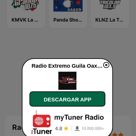
KMVK La Grande 107.5 FM
Panda Show Radio
KLNZ La Tricolor 103.5 FM
Radio Extremo Guila Oaxaca en vivo
DESCARGAR APP
Radio Extremo Guila Oaxaca