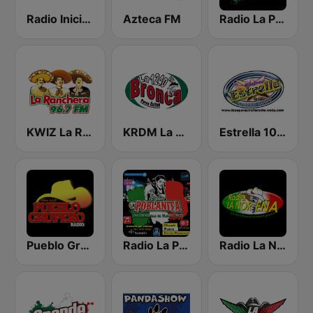
Radio Iniciador
Azteca FM
Radio La Poblanita
KWIZ La Ranchera 96.7 FM (US Only)
KRDM La Bronca
Estrella 100 Cumbia Sonidera
Pueblo Grupero Radio
Radio La Poblanita
Radio La Nortena