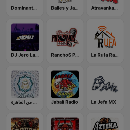
Dominante Radio
Bailes y Jaripeos Potosinos
Atravankado Radio
DJ Jero La Radio
RanchoS PotosinoS Radio
La Rufa Radio
إذاعة القرآن الكريم من القاهرة
Jabalí Radio
La Jefa MX