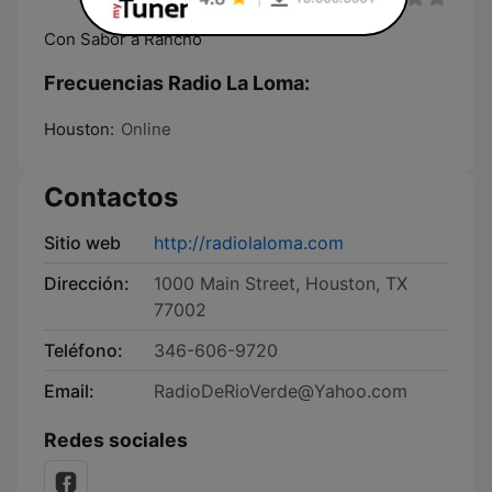
Con Sabor a Rancho
Frecuencias Radio La Loma:
Houston:
Online
Contactos
Sitio web
http://radiolaloma.com
Dirección:
1000 Main Street, Houston, TX
77002
Teléfono:
346-606-9720
Email:
RadioDeRioVerde@Yahoo.com
Redes sociales