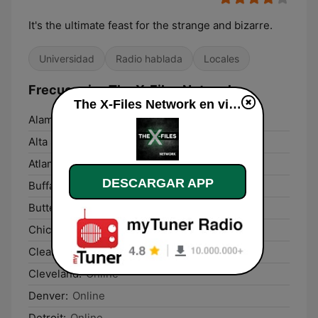
It's the ultimate feast for the strange and bizarre.
Universidad
Radio hablada
Locales
Frecuencias The X-Files Network:
The X-Files Network en vivo
Alamo:
Online
Alta Sierra:
Online
Atlanta:
Online
DESCARGAR APP
Buffalo:
Online
Butte:
Online
Chicago:
Online
Clear Lake:
Online
Cleveland:
Online
Denver:
Online
Detroit:
Online