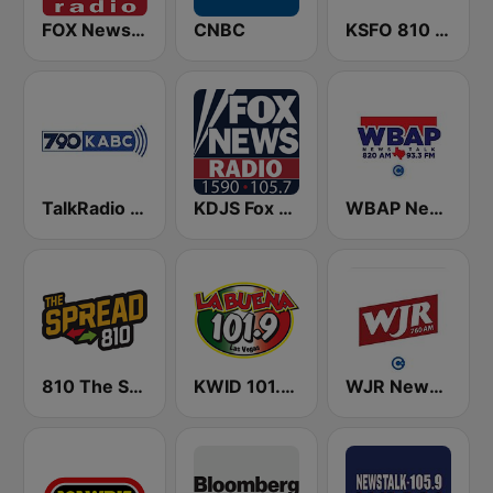
FOX News Radio
CNBC
KSFO 810 AM
TalkRadio 790 KABC
KDJS Fox News Radio 1590 / 105.7
WBAP News / Talk 820 AM and 96.7 FM
810 The Spread
KWID 101.9 La Buena
WJR NewsTalk 760 WJR