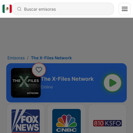
Emisoras
The X-Files Network
The X-Files Network
Online