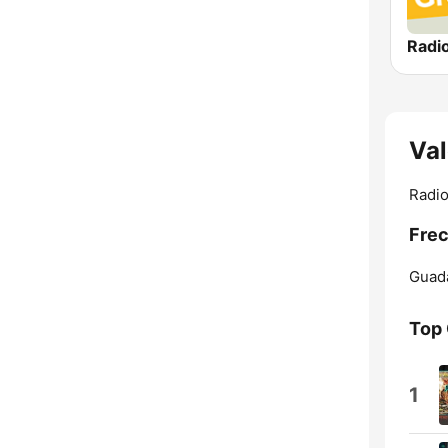
Val
Radio
Frec
Guada
Top
1