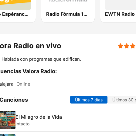
Radio Espérance Chant Grégorien
Radio Fórmula 1470 (Fórmula Femenina)
EWTN Radio
ora Radio en vivo
 Hablada con programas que edifican.
uencias Valora Radio:
lajara:
Online
 Canciones
Últimos 7 días
Últimos 30 
El Milagro de la Vida
Intacto