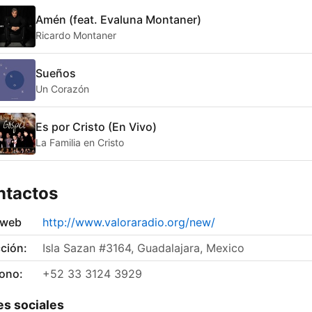
Amén (feat. Evaluna Montaner)
Ricardo Montaner
Sueños
Un Corazón
Es por Cristo (En Vivo)
La Familia en Cristo
ntactos
 web
http://www.valoraradio.org/new/
ción:
Isla Sazan #3164, Guadalajara, Mexico
fono:
+52 33 3124 3929
s sociales