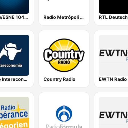
KURS/ESNE 1040 AM - El Sembrador Radio Catolica
Radio Metrópoli 1150 AM
Radio Intereconomía
Country Radio