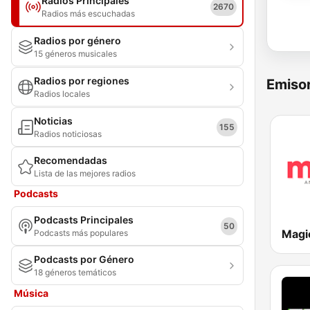
Radios Principales
2670
Radios más escuchadas
Radios por género
15 géneros musicales
Radios por regiones
Emisor
Radios locales
Noticias
155
Radios noticiosas
Recomendadas
Lista de las mejores radios
Podcasts
Podcasts Principales
50
Magi
Podcasts más populares
Podcasts por Género
18 géneros temáticos
Música