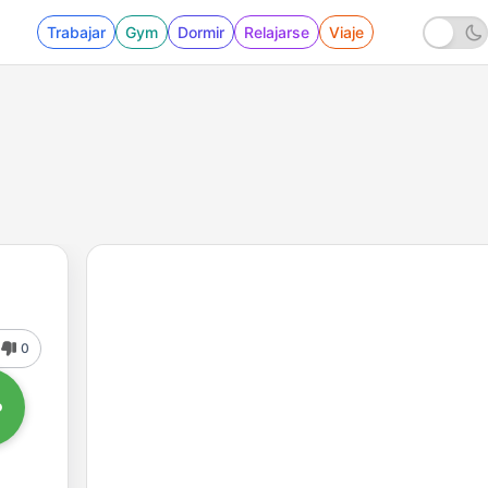
Trabajar
Gym
Dormir
Relajarse
Viaje
0