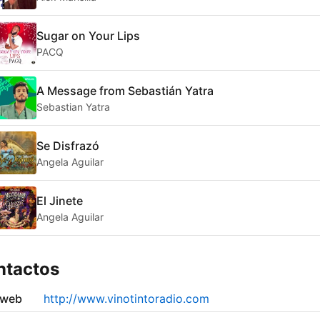
Sugar on Your Lips
PACQ
A Message from Sebastián Yatra
Sebastian Yatra
Se Disfrazó
Angela Aguilar
El Jinete
Angela Aguilar
ntactos
 web
http://www.vinotintoradio.com