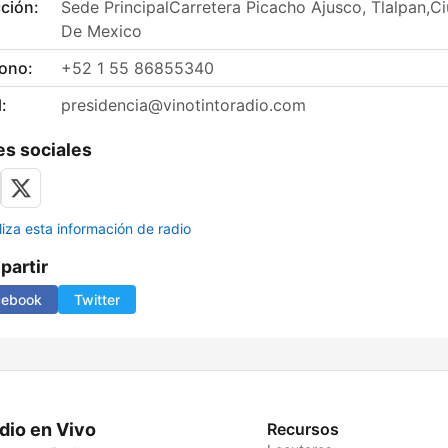
ción:
Sede PrincipalCarretera Picacho Ajusco, Tlalpan,C
De Mexico
fono:
+52 1 55 86855340
:
presidencia@vinotintoradio.com
s sociales
liza esta información de radio
artir
cebook
Twitter
dio en Vivo
Recursos