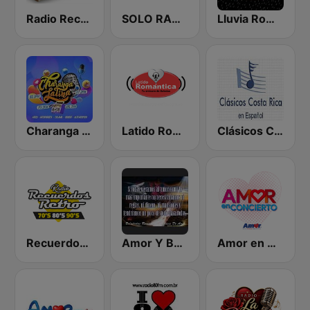
Radio Recuerdos RD
SOLO RANCHERAS
Lluvia Romántica
Charanga Latina
Latido Romántica
Clásicos Costa Rica Español
Recuerdos Retro
Amor Y Baladas
Amor en Concierto