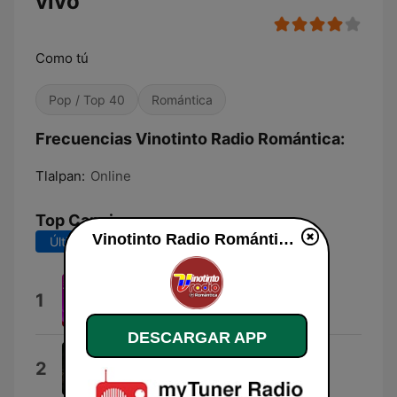
vivo
Como tú
Pop / Top 40
Romántica
Frecuencias Vinotinto Radio Romántica:
Tlalpan:
Online
Top Canciones
Vinotinto Radio Romántica en vivo
Últimos 7 días
Últimos 30 días
Vamos Con Todo
1
Canciona
DESCARGAR APP
Llamarada Suave
2
La mejor musica instrumental