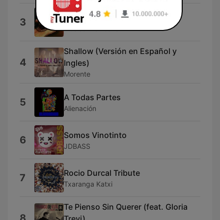
Trio Para Enamorados
3
Musica Mexicana
Shallow (Versión en Español y
4
Ingles)
Morente
A Todas Partes
5
Alienación
Somos Vinotinto
6
JDBASS
Rocio Durcal Tribute
7
Txaranga Katxi
Te Pienso Sin Querer (feat. Gloria
8
Trevi)