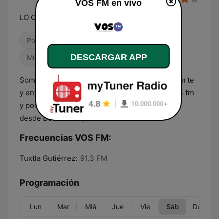
VOS FM en vivo
LO QUE VOS ESCUCHAS
Pop / Top 40
Cultura & Educación
DESCARGAR APP
Músicas del mundo
Somos una estación de radio que informa, divierte
y entretiene, escúchanos por la frecuencia 91.3 fm
y por nuestra pagina web www.vosfm.com.mx
desde Bochil Chiapas México.
Frecuencias VOS FM:
Tuxtla Gutiérrez:
91.3 FM
Programación
Lun
Mar
Mié
Jue
Vie
Sáb
Dom