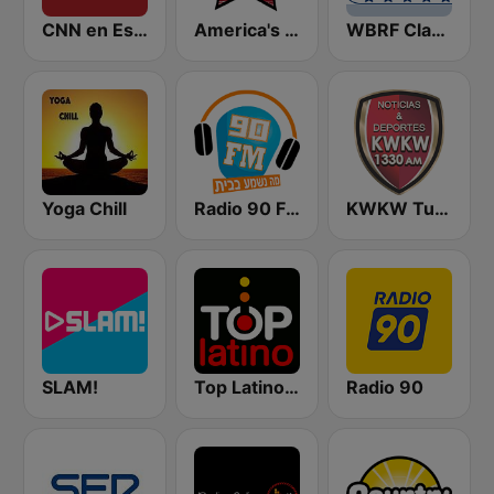
CNN en Español
America's Country
WBRF Classic Country 98.1 FM
Yoga Chill
Radio 90 FM
KWKW Tu Liga Radio 1330 AM
SLAM!
Top Latino Radio
Radio 90