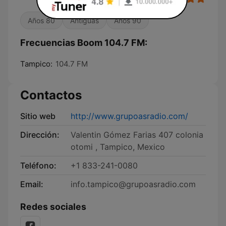
Años 80
Antiguas
Años 90
Frecuencias Boom 104.7 FM:
Tampico:
104.7 FM
Contactos
Sitio web
http://www.grupoasradio.com/
Dirección:
Valentin Gómez Farias 407 colonia
otomi , Tampico, Mexico
Teléfono:
+1 833-241-0080
Email:
info.tampico@grupoasradio.com
Redes sociales