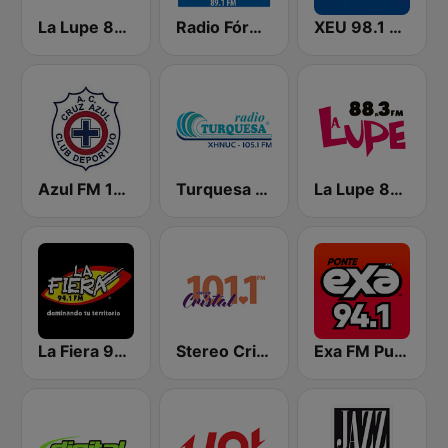
La Lupe 88.9 FM
Radio Fórmula Veracruz
XEU 98.1 FM
Azul FM 103.9
Turquesa FM Cancún
La Lupe 88.3 | Tepic
La Fiera 94.1 FM
Stereo Cristal 101.1 FM
Exa FM Puebla