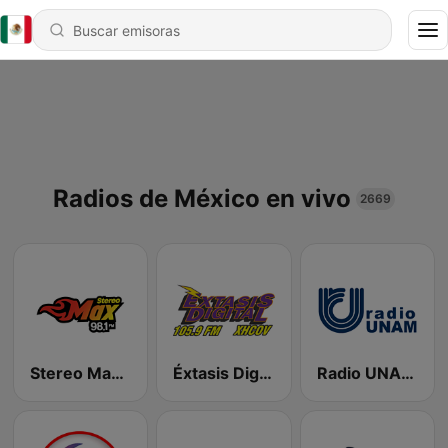
Radios de México en vivo
2669
Stereo Max 98.1 FM
Éxtasis Digital Guadalajara
Radio UNAM 96.1 FM