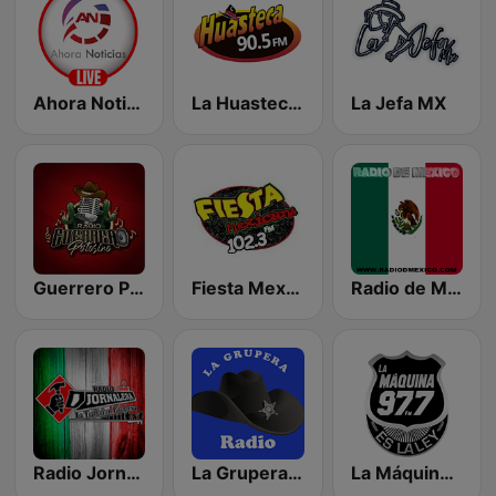
Ahora Noticias Radio
La Huasteca 90.5 FM
La Jefa MX
Guerrero Potosino Radio
Fiesta Mexicana León
Radio de Mexico En Vivo
Radio Jornalera Taxco
La Grupera Radio
La Máquina 97.7 FM