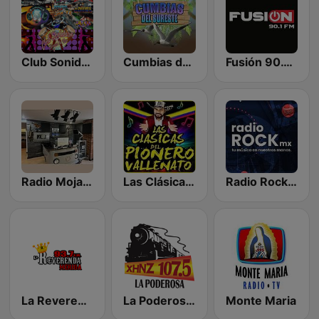
Club Sonidero
Cumbias del Sureste y Más Ritmos
Fusión 90.1 FM
Radio Mojarra
Las Clásicas Del Pionero Vallenato
Radio Rock MX
La Reverenda 93.7 FM
La Poderosa 107.5 FM
Monte Maria