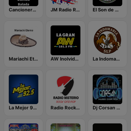
Cancionero Mexicano Radio
JM Radio Retro Pop
El Son de Mi Tierra
Mariachi Eterno
AW Inolvidable 101.3 FM | Monterrey
La Indomable SLP
La Mejor 92.5 FM
Radio Rock and Pop México
Dj Corsan Minimix Disco High Cumbias Sonideras