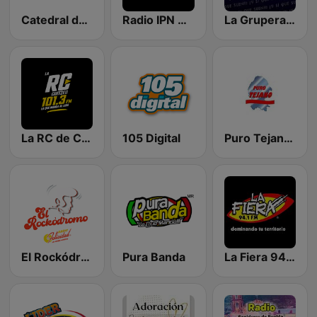
Catedral de la Música
Radio IPN 95.7
La Grupera MX
La RC de Cuitzeo
105 Digital
Puro Tejano de Monclova
El Rockódromo de Felicidad
Pura Banda
La Fiera 94.1 FM