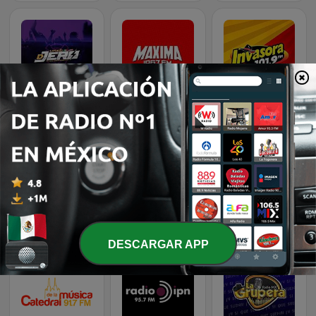
DJ Jero La Radio
Máxima FM
La Invasora 101.9 FM
La Más Norteñita
Matehuas Radio
Horizonte 107.9 FM
DESCARGAR APP