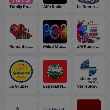
Totally Radio Hits
Alfa Radio
La Buena Musica
Romántica 1380 AM
Miled Music Pop
JM Radio Pop Rock
La Grupera 89.3 FM
Especial Navidad Uni Radio
StereoRey 100.9 FM