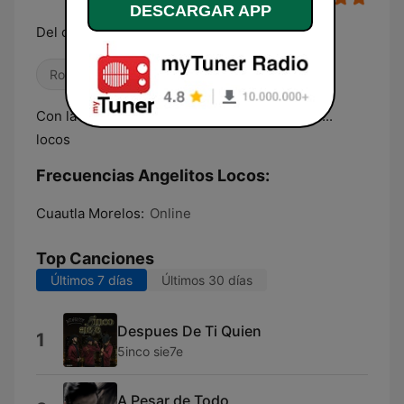
DESCARGAR APP
Del cielo a la tierra
Rock
Pop / Top 40
Internacional
Con la mejor música para todos los angelitos...
locos
Frecuencias Angelitos Locos:
Cuautla Morelos:
Online
Top Canciones
Últimos 7 días
Últimos 30 días
Despues De Ti Quien
1
5inco sie7e
A Pesar de Todo