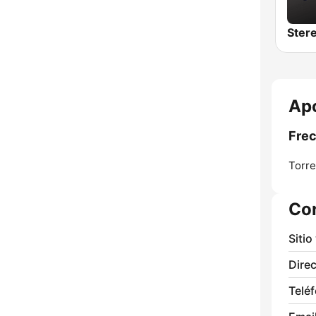
Stere
Apo
Frec
Torre
Co
Sitio
Direc
Telé