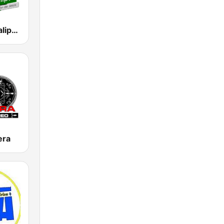
Stereo Apocalipsis
era