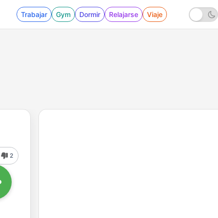
Trabajar
Gym
Dormir
Relajarse
Viaje
2