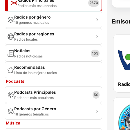
Radios Principales
2670
Radios más escuchadas
Radios por género
Emisor
15 géneros musicales
Radios por regiones
Radios locales
Noticias
155
Radios noticiosas
Recomendadas
Lista de las mejores radios
Podcasts
Radi
Podcasts Principales
50
Podcasts más populares
Podcasts por Género
18 géneros temáticos
Música