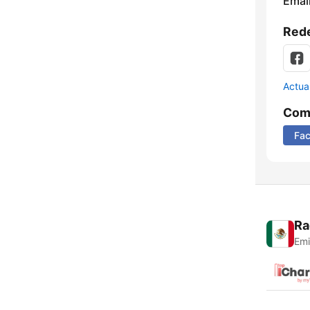
Email
Rede
Actua
Comp
Fa
Ra
Emi