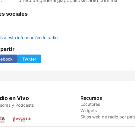
:
direcciongeneral@apocalipsisradio.com.mx
s sociales
liza esta información de radio
artir
cebook
Twitter
dio en Vivo
Recursos
Locutores
soras y Podcasts
Widgets
Sitios web de radio por paí