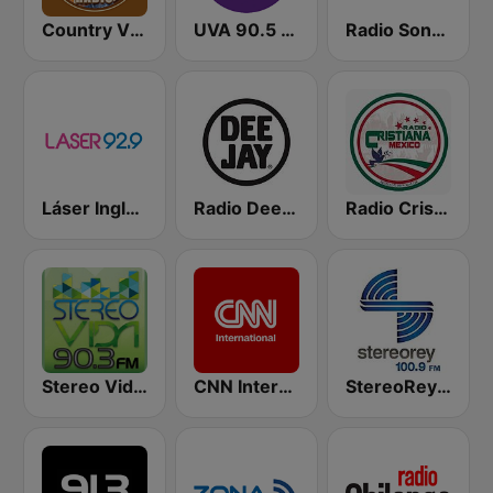
Country Vibes
UVA 90.5 FM
Radio Sonora 104.5 FM
Láser Inglés 92.9
Radio Deejay
Radio Cristiana México
Stereo Vida 90.3 FM
CNN International
StereoRey 100.9 FM