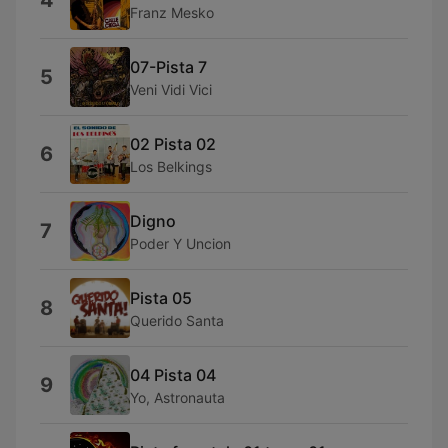
4
Franz Mesko
07-Pista 7
5
Veni Vidi Vici
02 Pista 02
6
Los Belkings
Digno
7
Poder Y Uncion
Pista 05
8
Querido Santa
04 Pista 04
9
Yo, Astronauta