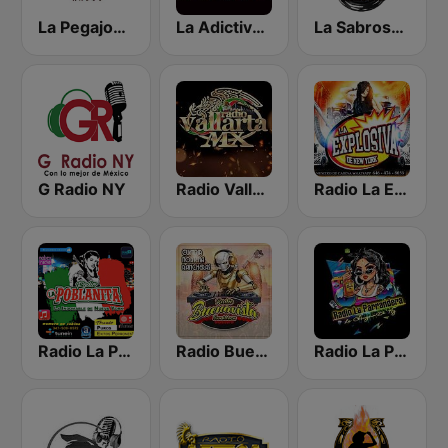
La Pegajosa Radio HD
La Adictiva NY
La Sabrosa De NY
G Radio NY
Radio Vallarta Mx
Radio La Explosiva de New York
Radio La Poblanita
Radio Buena Vista Sonidera
Radio La Parrandera NY