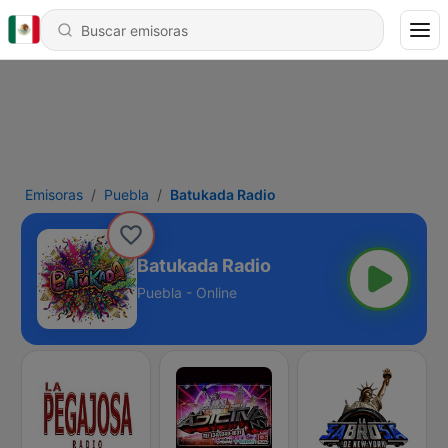
Emisoras
Puebla
Batukada Radio
Batukada Radio
Puebla - Online