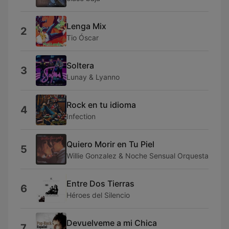
Lenga Mix
2
Tio Óscar
Soltera
3
Lunay & Lyanno
Rock en tu idioma
4
Infection
Quiero Morir en Tu Piel
5
Willie Gonzalez & Noche Sensual Orquesta
Entre Dos Tierras
6
Héroes del Silencio
Devuelveme a mi Chica
7