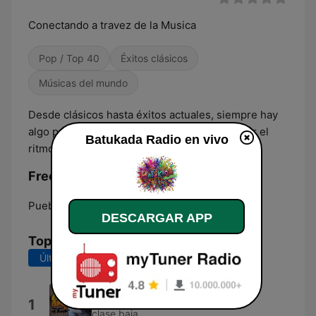
Conectando a travez de la Musica
Pop / Top 40
Éxitos clásicos
Músicas del mundo
Desde clásicos hasta éxitos actuales, siempre hay
algo para ti. ¡Escucha ahora y déjate llevar por el
Batukada Radio en vivo
ritmo!
Frecuencias Batukada Radio:
Puebla de Zaragoza:
Online
DESCARGAR APP
Top Canciones
Últimos 7 días
Últimos 30 días
Sensacion
1
clase baja