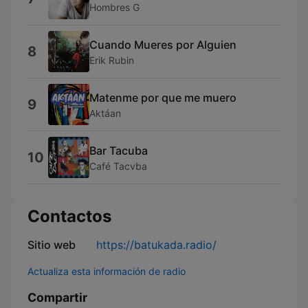
Hombres G
Cuando Mueres por Alguien
8
Erik Rubin
Matenme por que me muero
9
Aktáan
Bar Tacuba
10
Café Tacvba
Contactos
Sitio web
https://batukada.radio/
Actualiza esta información de radio
Compartir