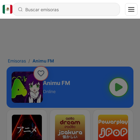
Emisoras
Animu FM
Animu FM
Online