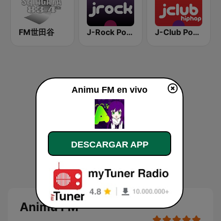
FM世田谷
J-Rock Powerplay
J-Club Powerplay HipHop
Animu FM en vivo
DESCARGAR APP
Animu FM