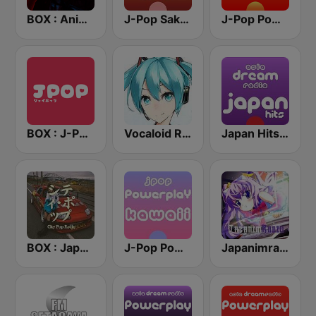
BOX : Anime Radio -アニメラジオ
J-Pop Sakura 懐かしい
J-Pop Powerplay
BOX : J-POP Radio - ジェイポップ 無線
Vocaloid Radio
Japan Hits - Asia DREAM Radio
BOX : Japan City Pop -日本のシティポップ
J-Pop Powerplay Kawaii
Japanimradio - Osaka