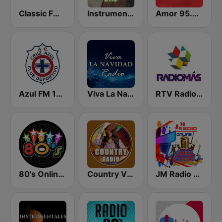
Classic FM 106.9 | Monterrey
Instrumentales de Oro Radio
Amor 95.3 FM - San Luis Potosí
Azul FM 103.9
Viva La Navidad Radio
RTV Radio Más
80's Online Radio
Country Vibes
JM Radio Oldies Classic