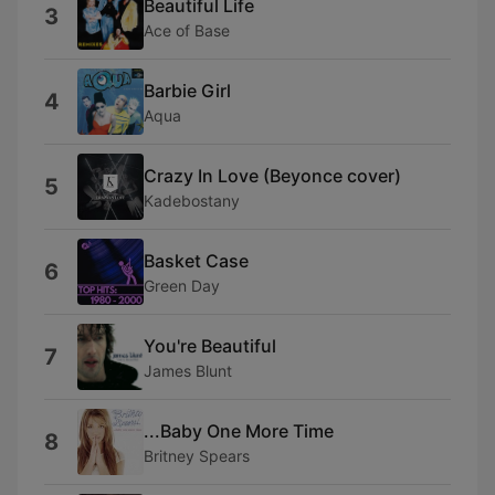
Beautiful Life
3
Ace of Base
Barbie Girl
4
Aqua
Crazy In Love (Beyonce cover)
5
Kadebostany
Basket Case
6
Green Day
You're Beautiful
7
James Blunt
...Baby One More Time
8
Britney Spears