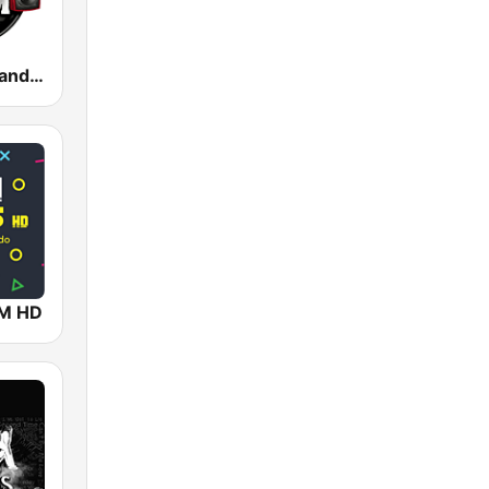
100 Hip Hop and RNB FM
FM HD