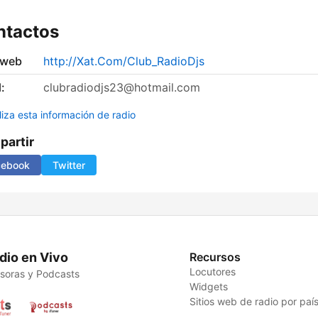
ntactos
 web
http://Xat.Com/Club_RadioDjs
:
clubradiodjs23@hotmail.com
liza esta información de radio
artir
cebook
Twitter
dio en Vivo
Recursos
Locutores
soras y Podcasts
Widgets
Sitios web de radio por paí