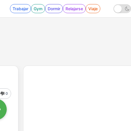
Trabajar
Gym
Dormir
Relajarse
Viaje
0